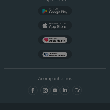
Google Play
App Store
Apple Health
Health Connect
Acompanhe-nos
Facebook
Instagram
YouTube
LinkedIn
Spotify