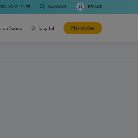
PESQUISA
OIO AO CLIENTE
MY LUZ
Marcações
a de Saúde
O Hospital