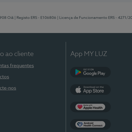
-908 Oiã
| Registo ERS - E106806
| Licença de Funcionamento ERS - 4271/2
o ao cliente
App MY LUZ
ntas frequentes
ctos
Google Play
cte-nos
App Store
Apple Health
Health Connect