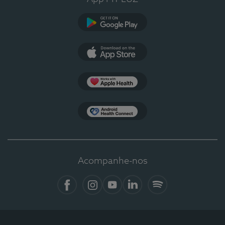
Google Play
App Store
Apple Health
Health Connect
Acompanhe-nos
Facebook
Instagram
YouTube
LinkedIn
Spotify