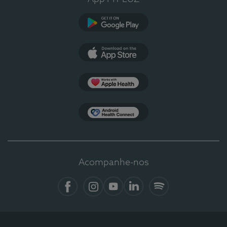
Google Play
App Store
Apple Health
Health Connect
Acompanhe-nos
Facebook
Instagram
YouTube
LinkedIn
Spotify