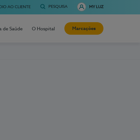
PESQUISA
OIO AO CLIENTE
MY LUZ
Marcações
a de Saúde
O Hospital