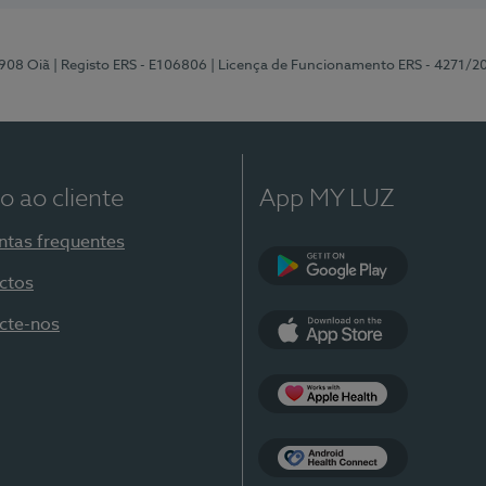
-908 Oiã
| Registo ERS - E106806
| Licença de Funcionamento ERS - 4271/2
o ao cliente
App MY LUZ
ntas frequentes
ctos
Google Play
cte-nos
App Store
Apple Health
Health Connect