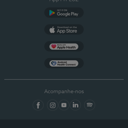
Google Play
App Store
Apple Health
Health Connect
Acompanhe-nos
Facebook
Instagram
YouTube
LinkedIn
Spotify