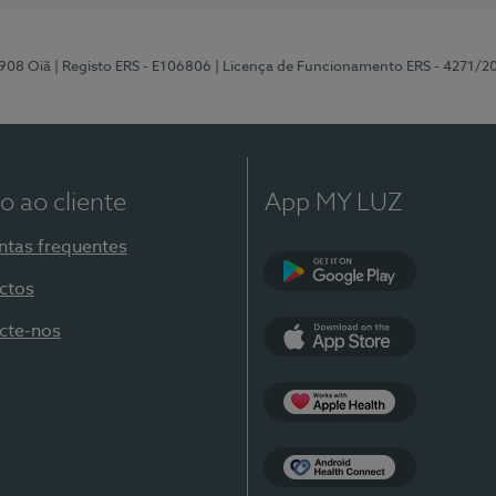
-908 Oiã
| Registo ERS - E106806
| Licença de Funcionamento ERS - 4271/2
o ao cliente
App MY LUZ
ntas frequentes
ctos
Google Play
cte-nos
App Store
Apple Health
Health Connect