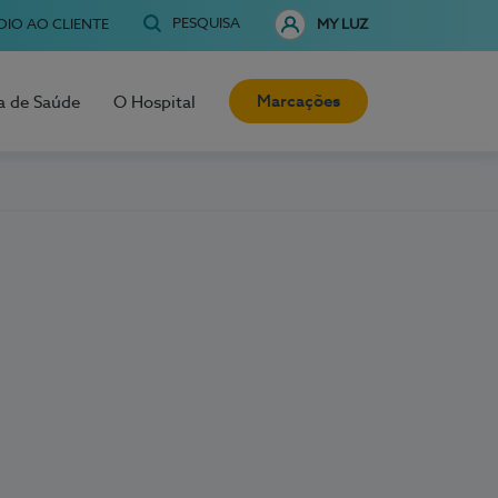
PESQUISA
OIO AO CLIENTE
MY LUZ
Marcações
a de Saúde
O Hospital