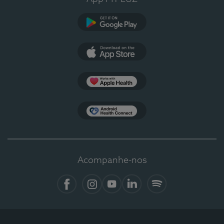
Google Play
App Store
Apple Health
Health Connect
Acompanhe-nos
Facebook
Instagram
YouTube
LinkedIn
Spotify