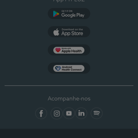
Google Play
App Store
Apple Health
Health Connect
Acompanhe-nos
Facebook
Instagram
YouTube
LinkedIn
Spotify