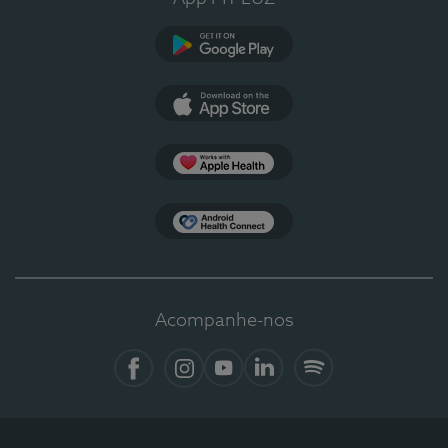
Google Play
App Store
Apple Health
Health Connect
Acompanhe-nos
Facebook
Instagram
YouTube
LinkedIn
Spotify