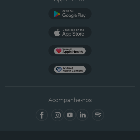
Google Play
App Store
Apple Health
Health Connect
Acompanhe-nos
Facebook
Instagram
YouTube
LinkedIn
Spotify