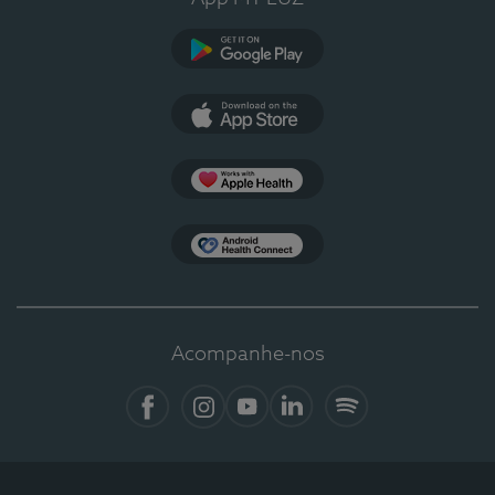
Google Play
App Store
Apple Health
Health Connect
Acompanhe-nos
Facebook
Instagram
YouTube
LinkedIn
Spotify