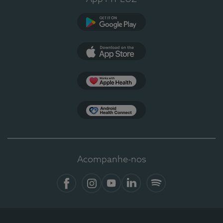
Google Play
App Store
Apple Health
Health Connect
Acompanhe-nos
Facebook
Instagram
YouTube
LinkedIn
Spotify