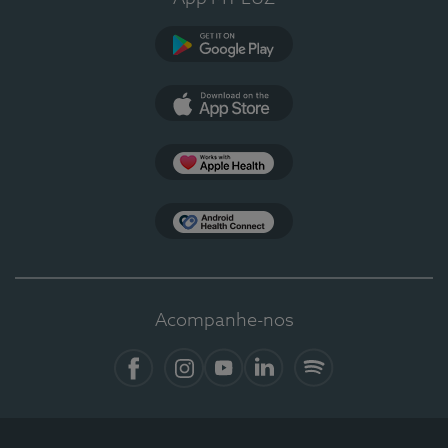
Google Play
App Store
Apple Health
Health Connect
Acompanhe-nos
Facebook
Instagram
YouTube
LinkedIn
Spotify