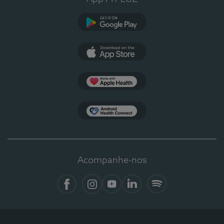
Google Play
App Store
Apple Health
Health Connect
Acompanhe-nos
Facebook
Instagram
YouTube
LinkedIn
Spotify