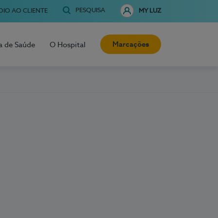
PESQUISA
OIO AO CLIENTE
MY LUZ
Marcações
a de Saúde
O Hospital