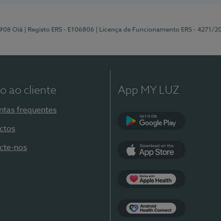
-908 Oiã
| Registo ERS - E106806
| Licença de Funcionamento ERS - 4271/2
o ao cliente
App MY LUZ
ntas frequentes
ctos
Google Play
cte-nos
App Store
Apple Health
Health Connect