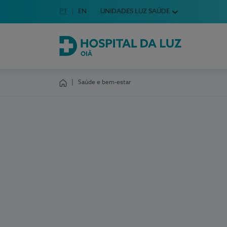
Idioma em Português
PT
English Language
EN
UNIDADES LUZ SAÚDE
Escolha o seu idioma
Hospital da Luz Oiã
Saúde e bem-estar
Homepage