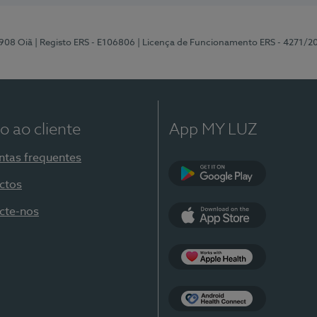
-908 Oiã
| Registo ERS - E106806
| Licença de Funcionamento ERS - 4271/2
o ao cliente
App MY LUZ
ntas frequentes
ctos
Google Play
cte-nos
App Store
Apple Health
Health Connect