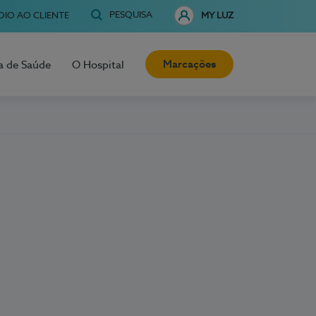
PESQUISA
OIO AO CLIENTE
MY LUZ
Marcações
a de Saúde
O Hospital