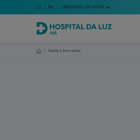
Idioma em Português
PT
English Language
EN
UNIDADES LUZ SAÚDE
Escolha o seu idioma
Hospital da Luz Oiã
Saúde e bem-estar
Homepage