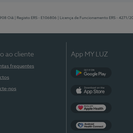
-908 Oiã
| Registo ERS - E106806
| Licença de Funcionamento ERS - 4271/2
o ao cliente
App MY LUZ
ntas frequentes
ctos
Google Play
cte-nos
App Store
Apple Health
Health Connect