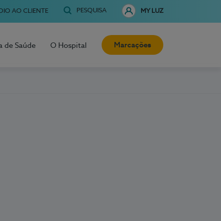
PESQUISA
OIO AO CLIENTE
MY LUZ
Marcações
a de Saúde
O Hospital