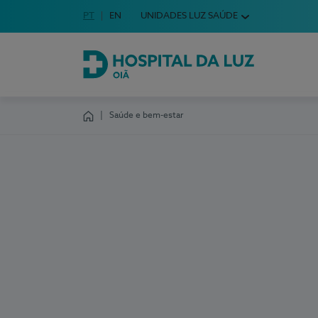
Idioma em Português
PT
English Language
EN
UNIDADES LUZ SAÚDE
Escolha o seu idioma
Hospital da Luz Oiã
Saúde e bem-estar
Homepage