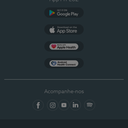
Google Play
App Store
Apple Health
Health Connect
Acompanhe-nos
Facebook
Instagram
YouTube
LinkedIn
Spotify