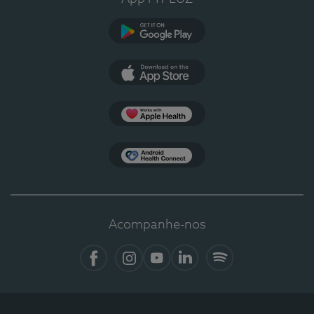
Google Play
App Store
Apple Health
Health Connect
Acompanhe-nos
Facebook
Instagram
YouTube
LinkedIn
Spotify