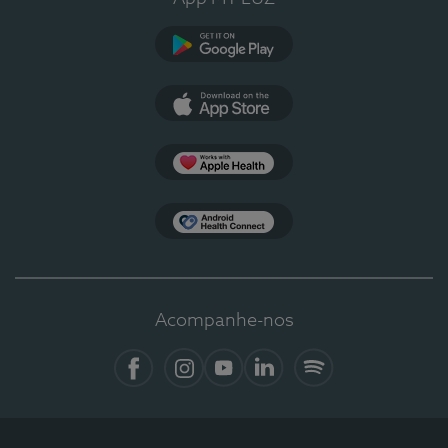
Google Play
App Store
Apple Health
Health Connect
Acompanhe-nos
Facebook
Instagram
YouTube
LinkedIn
Spotify