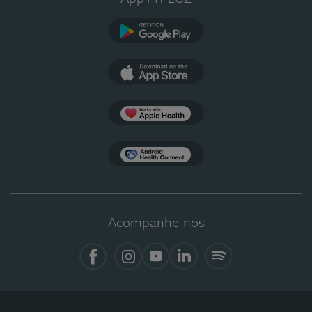
Google Play
App Store
Apple Health
Health Connect
Acompanhe-nos
Facebook
Instagram
YouTube
LinkedIn
Spotify