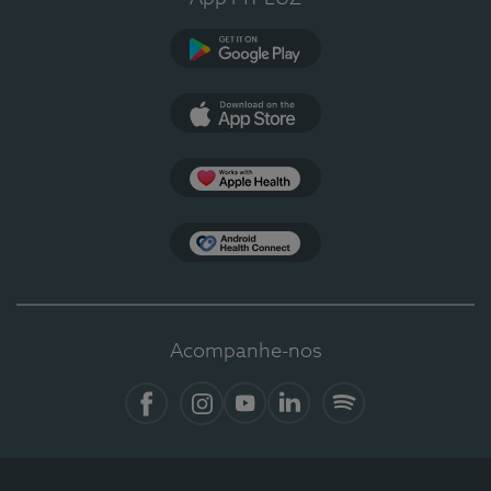
Google Play
App Store
Apple Health
Health Connect
Acompanhe-nos
Facebook
Instagram
YouTube
LinkedIn
Spotify