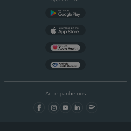
Google Play
App Store
Apple Health
Health Connect
Acompanhe-nos
Facebook
Instagram
YouTube
LinkedIn
Spotify