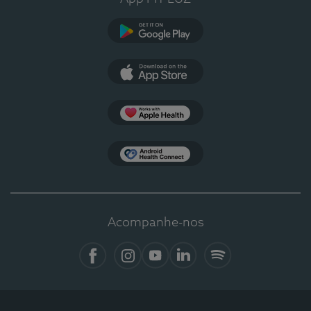
Google Play
App Store
Apple Health
Health Connect
Acompanhe-nos
Facebook
Instagram
YouTube
LinkedIn
Spotify