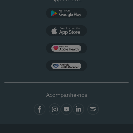
Google Play
App Store
Apple Health
Health Connect
Acompanhe-nos
Facebook
Instagram
YouTube
LinkedIn
Spotify