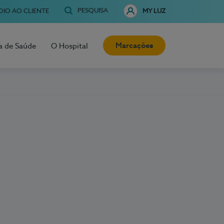
PESQUISA
OIO AO CLIENTE
MY LUZ
Marcações
a de Saúde
O Hospital