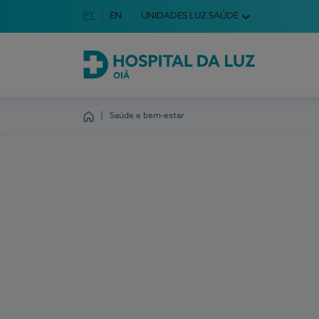
Idioma em Português
PT
English Language
EN
UNIDADES LUZ SAÚDE
Escolha o seu idioma
Hospital da Luz Oiã
Saúde e bem-estar
Homepage