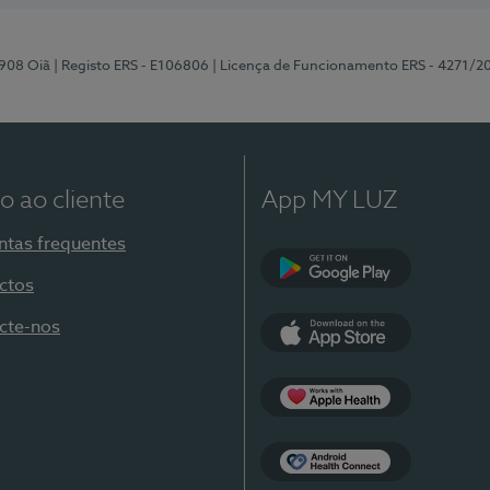
-908 Oiã
| Registo ERS - E106806
| Licença de Funcionamento ERS - 4271/2
o ao cliente
App MY LUZ
ntas frequentes
ctos
Google Play
cte-nos
App Store
Apple Health
Health Connect