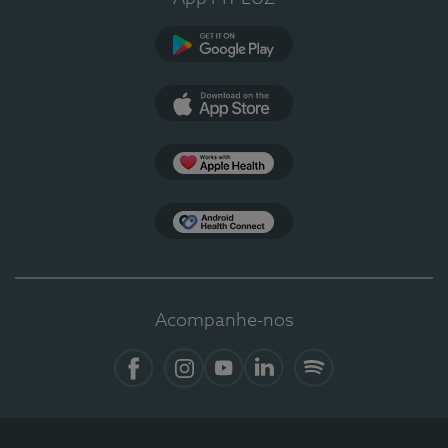
Google Play
App Store
Apple Health
Health Connect
Acompanhe-nos
Facebook
Instagram
YouTube
LinkedIn
Spotify