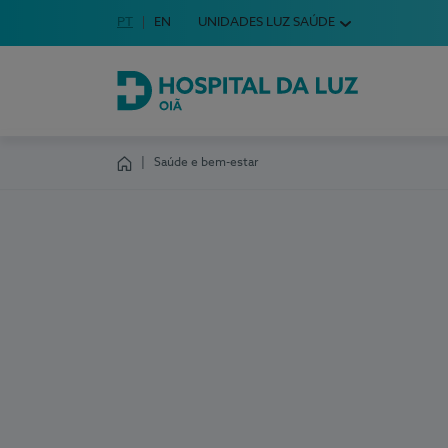
Idioma em Português
PT
English Language
EN
UNIDADES LUZ SAÚDE
Escolha o seu idioma
Hospital da Luz Oiã
Saúde e bem-estar
Homepage