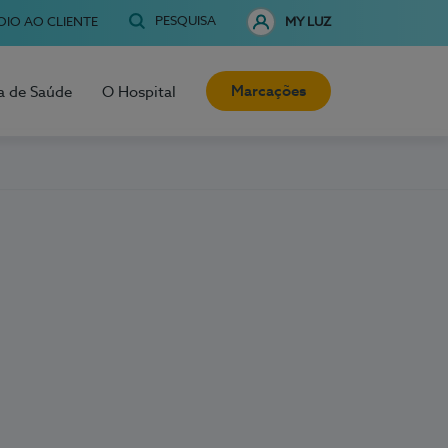
PESQUISA
OIO AO CLIENTE
MY LUZ
Marcações
a de Saúde
O Hospital