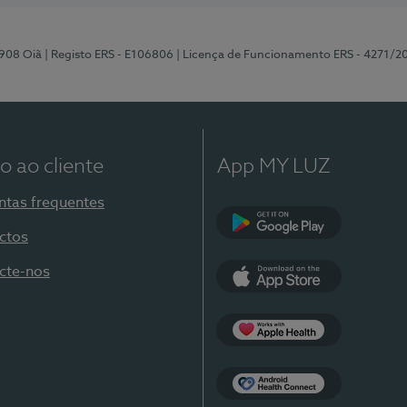
-908 Oiã
| Registo ERS - E106806
| Licença de Funcionamento ERS - 4271/2
o ao cliente
App MY LUZ
ntas frequentes
ctos
Google Play
cte-nos
App Store
Apple Health
Health Connect