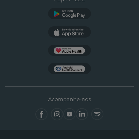
Google Play
App Store
Apple Health
Health Connect
Acompanhe-nos
Facebook
Instagram
YouTube
LinkedIn
Spotify