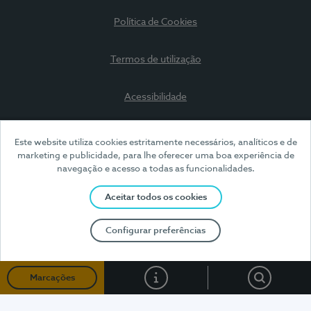
Política de Cookies
Termos de utilização
Acessibilidade
© Luz Saúde 2026. Todos os direitos reservados.
Este website utiliza cookies estritamente necessários, analíticos e de
marketing e publicidade, para lhe oferecer uma boa experiência de
navegação e acesso a todas as funcionalidades.
Aceitar todos os cookies
Configurar preferências
Apoio ao Cliente
Pesquis
Marcações