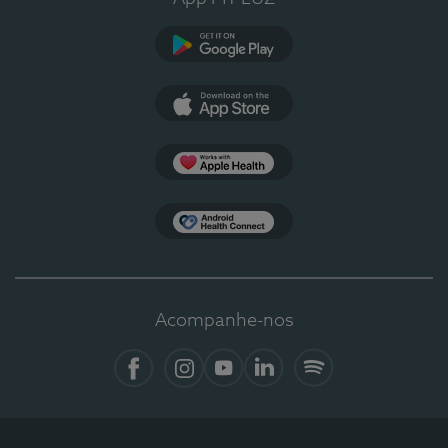
Google Play
App Store
Apple Health
Health Connect
Acompanhe-nos
Facebook
Instagram
YouTube
LinkedIn
Spotify