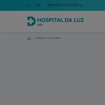
Idioma em Português
PT
English Language
EN
UNIDADES LUZ SAÚDE
Escolha o seu idioma
Hospital da Luz Oiã
Saúde e bem-estar
Homepage