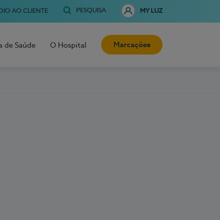
PESQUISA
OIO AO CLIENTE
MY LUZ
Marcações
a de Saúde
O Hospital