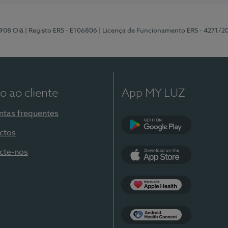
-908 Oiã
| Registo ERS - E106806
| Licença de Funcionamento ERS - 4271/2
o ao cliente
App MY LUZ
ntas frequentes
ctos
Google Play
cte-nos
App Store
Apple Health
Health Connect