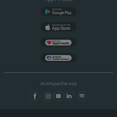
Google Play
App Store
Apple Health
Health Connect
Acompanhe-nos
Facebook
Instagram
YouTube
LinkedIn
Spotify