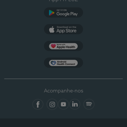
Google Play
App Store
Apple Health
Health Connect
Acompanhe-nos
Facebook
Instagram
YouTube
LinkedIn
Spotify