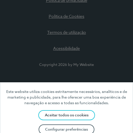
Política de privacidade
Política de Cookies
Termos de utilização
Acessibilidade
Copyright 2026 by My Website
Este website utiliza cookies estritamente necessários, analíticos e de
marketing e publicidade, para lhe oferecer uma boa experiência de
navegação e acesso a todas as funcionalidades.
Aceitar todos os cookies
Configurar preferências