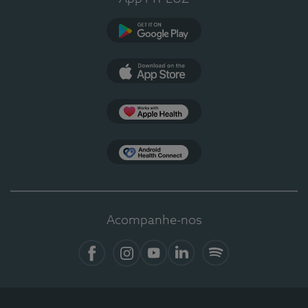
Google Play
App Store
Apple Health
Health Connect
Acompanhe-nos
Facebook
Instagram
YouTube
LinkedIn
Spotify