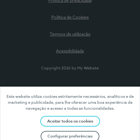
Política de privacidade
Política de Cookies
Termos de utilização
Acessibilidade
Copyright 2026 by My Website
Este website utiliza cookies estritamente necessários, analíticos e de
marketing e publicidade, para lhe oferecer uma boa experiência de
navegação e acesso a todas as funcionalidades.
Aceitar todos os cookies
Configurar preferências