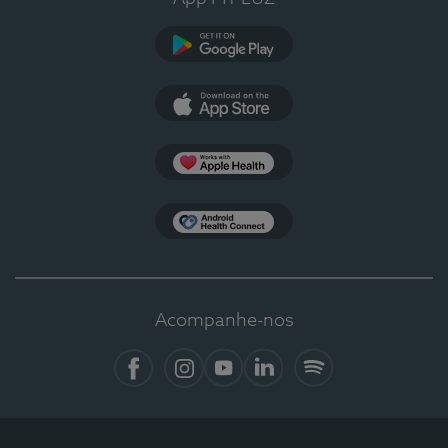
Google Play
App Store
Apple Health
Health Connect
Acompanhe-nos
Facebook
Instagram
YouTube
LinkedIn
Spotify