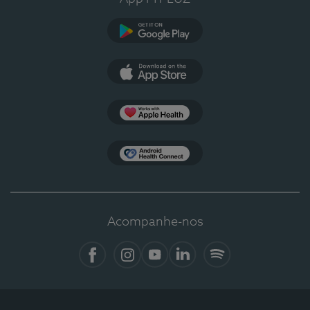
Google Play
App Store
Apple Health
Health Connect
Acompanhe-nos
Facebook
Instagram
YouTube
LinkedIn
Spotify