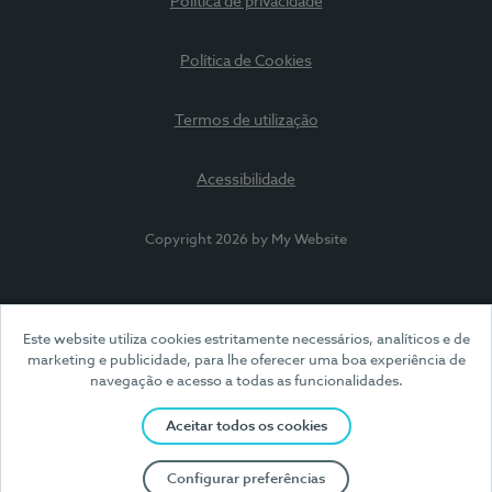
Política de privacidade
Política de Cookies
Termos de utilização
Acessibilidade
Copyright 2026 by My Website
Este website utiliza cookies estritamente necessários, analíticos e de
marketing e publicidade, para lhe oferecer uma boa experiência de
navegação e acesso a todas as funcionalidades.
Aceitar todos os cookies
Configurar preferências