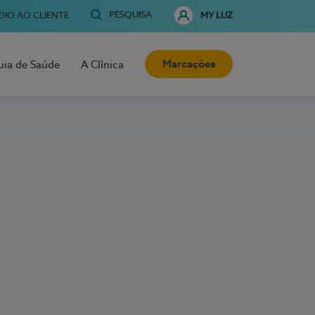
PESQUISA
OIO AO CLIENTE
MY LUZ
Marcações
uia de Saúde
A Clínica