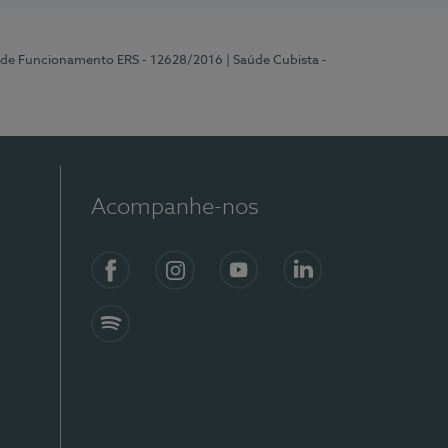
a de Funcionamento ERS - 12628/2016
| Saúde Cubista -
Acompanhe-nos
Facebook
Instagram
YouTube
LinkedIn
Spotify