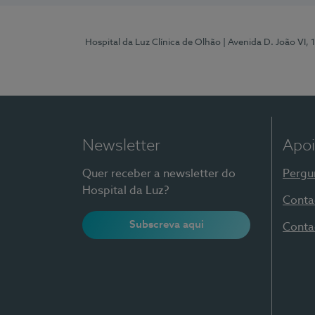
Hospital da Luz Clínica de Olhão
| Avenida D. João VI,
Newsletter
Apoi
Quer receber a newsletter do
Pergu
Hospital da Luz?
Conta
Subscreva aqui
Conta