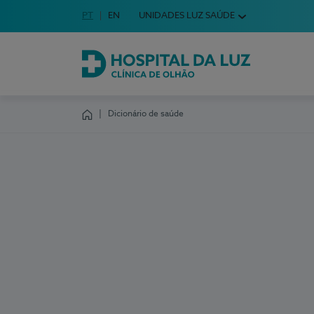
Idioma em Português
PT
English Language
EN
UNIDADES LUZ SAÚDE
Escolha o seu idioma
Hospital da Luz Clínica de Olhão
Dicionário de saúde
Homepage