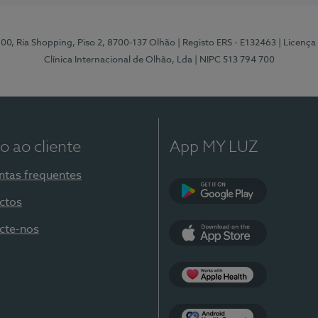
 100, Ria Shopping, Piso 2, 8700-137 Olhão
| Registo ERS - E132463
| Licenç
Clínica Internacional de Olhão, Lda
| NIPC 513 794 700
o ao cliente
App MY LUZ
ntas frequentes
ctos
Google Play
cte-nos
App Store
Apple Health