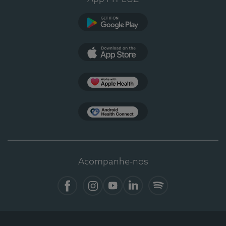
Google Play
App Store
Apple Health
Health Connect
Acompanhe-nos
Facebook
Instagram
YouTube
LinkedIn
Spotify