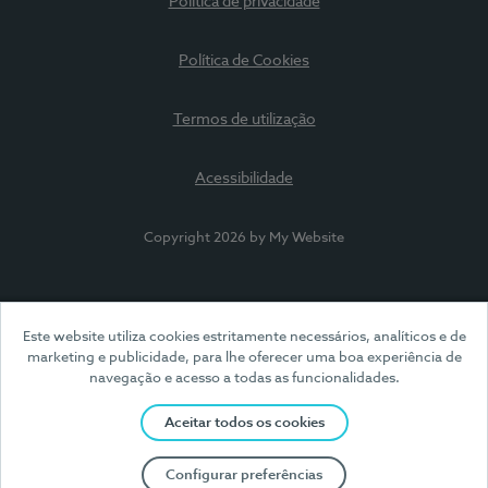
Política de privacidade
Política de Cookies
Termos de utilização
Acessibilidade
Copyright 2026 by My Website
Este website utiliza cookies estritamente necessários, analíticos e de
marketing e publicidade, para lhe oferecer uma boa experiência de
navegação e acesso a todas as funcionalidades.
Aceitar todos os cookies
Configurar preferências