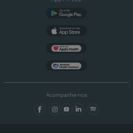
Google Play
App Store
Apple Health
Health Connect
Acompanhe-nos
Facebook
Instagram
YouTube
LinkedIn
Spotify