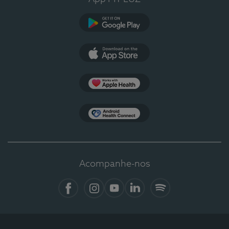
Google Play
App Store
Apple Health
Health Connect
Acompanhe-nos
Facebook
Instagram
YouTube
LinkedIn
Spotify