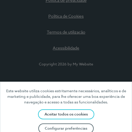
Política de privacidade
Política de Cookies
Termos de utilização
Acessibilidade
Copyright 2026 by My Website
Este website utiliza cookies estritamente necessários, analíticos e de
marketing e publicidade, para lhe oferecer uma boa experiência de
navegação e acesso a todas as funcionalidades.
Aceitar todos os cookies
Configurar preferências