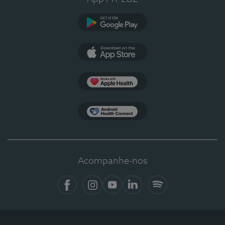
Google Play
App Store
Apple Health
Health Connect
Acompanhe-nos
Facebook
Instagram
YouTube
LinkedIn
Spotify