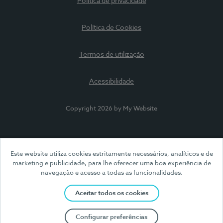
Política de privacidade
Política de Cookies
Termos de utilização
Acessibilidade
Copyright 2026 by My Website
Este website utiliza cookies estritamente necessários, analíticos e de
marketing e publicidade, para lhe oferecer uma boa experiência de
navegação e acesso a todas as funcionalidades.
Aceitar todos os cookies
Configurar preferências