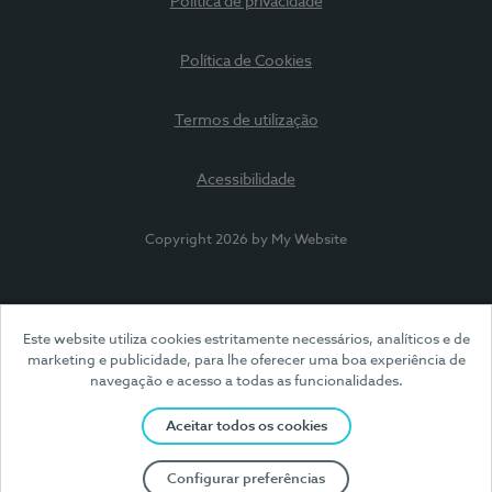
Política de privacidade
Política de Cookies
Termos de utilização
Acessibilidade
Copyright 2026 by My Website
Este website utiliza cookies estritamente necessários, analíticos e de
marketing e publicidade, para lhe oferecer uma boa experiência de
navegação e acesso a todas as funcionalidades.
Aceitar todos os cookies
Configurar preferências