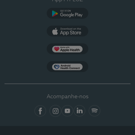
Google Play
App Store
Apple Health
Health Connect
Acompanhe-nos
Facebook
Instagram
YouTube
LinkedIn
Spotify