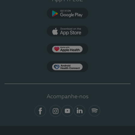
Google Play
App Store
Apple Health
Health Connect
Acompanhe-nos
Facebook
Instagram
YouTube
LinkedIn
Spotify