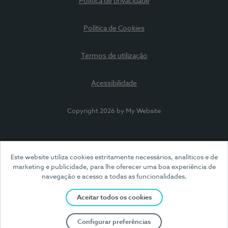
Política de privacidade
Política de Cookies
Termos de utilização
Acessibilidade
Copyright 2026 by My Website
Este website utiliza cookies estritamente necessários, analíticos e de
marketing e publicidade, para lhe oferecer uma boa experiência de
navegação e acesso a todas as funcionalidades.
Aceitar todos os cookies
Configurar preferências