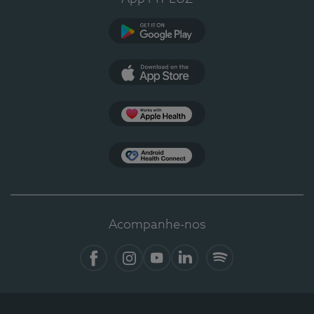
Google Play
App Store
Apple Health
Health Connect
Acompanhe-nos
Facebook
Instagram
YouTube
LinkedIn
Spotify