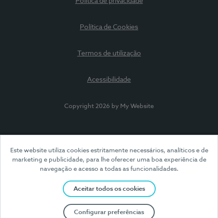
Política de privacidade
Política de Cookies
Termos de utilização
Acessibilidade
Copyright 2026 by My Website
Este website utiliza cookies estritamente necessários, analíticos e de
marketing e publicidade, para lhe oferecer uma boa experiência de
navegação e acesso a todas as funcionalidades.
Aceitar todos os cookies
Configurar preferências