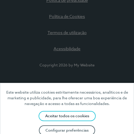
Política de privacidade
Política de Cookies
Termos de utilização
Acessibilidade
Copyright 2026 by My Website
Este website utiliza cookies estritamente necessários, analíticos e de
marketing e publicidade, para lhe oferecer uma boa experiência de
navegação e acesso a todas as funcionalidades.
Aceitar todos os cookies
Configurar preferências