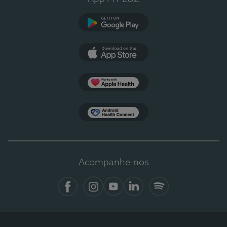
Google Play
App Store
Apple Health
Health Connect
Acompanhe-nos
Facebook
Instagram
YouTube
LinkedIn
Spotify