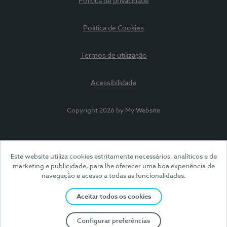
Política de privacidade
Política de Cookies
Termos de utilização
Acessibilidade
Copyright 2026 by My Website
Este website utiliza cookies estritamente necessários, analíticos e de
marketing e publicidade, para lhe oferecer uma boa experiência de
navegação e acesso a todas as funcionalidades.
Aceitar todos os cookies
Configurar preferências