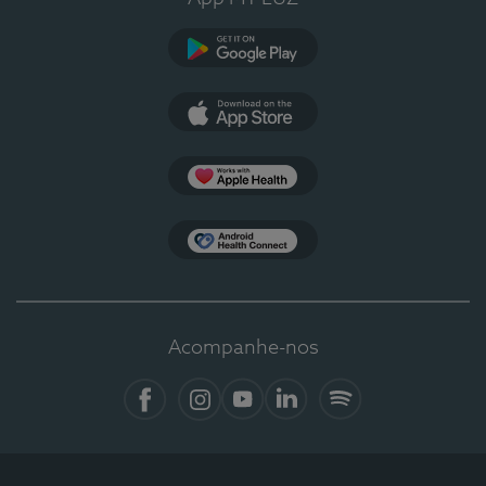
Google Play
App Store
Apple Health
Health Connect
Acompanhe-nos
Facebook
Instagram
YouTube
LinkedIn
Spotify