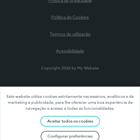
Política de privacidade
Política de Cookies
Termos de utilização
Acessibilidade
Copyright 2026 by My Website
Este website utiliza cookies estritamente necessários, analíticos e de
marketing e publicidade, para lhe oferecer uma boa experiência de
navegação e acesso a todas as funcionalidades.
Aceitar todos os cookies
Configurar preferências