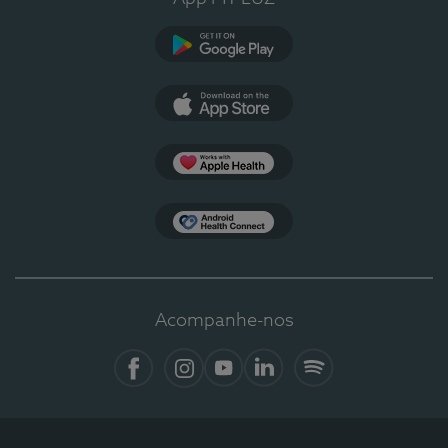
Google Play
App Store
Apple Health
Health Connect
Acompanhe-nos
Facebook
Instagram
YouTube
LinkedIn
Spotify