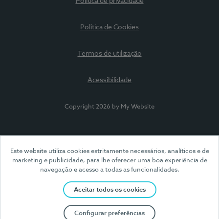
Política de privacidade
Política de Cookies
Termos de utilização
Acessibilidade
Copyright 2026 by My Website
Este website utiliza cookies estritamente necessários, analíticos e de
marketing e publicidade, para lhe oferecer uma boa experiência de
navegação e acesso a todas as funcionalidades.
Aceitar todos os cookies
Configurar preferências