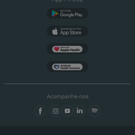
Google Play
App Store
Apple Health
Health Connect
Acompanhe-nos
Facebook
Instagram
YouTube
LinkedIn
Spotify