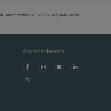
a de Funcionamento ERS - 12628/2016
| Saúde Cubista -
Acompanhe-nos
Facebook
Instagram
YouTube
LinkedIn
Spotify