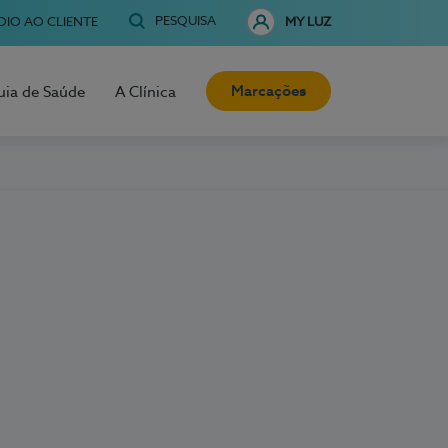
PESQUISA
OIO AO CLIENTE
MY LUZ
Marcações
uia de Saúde
A Clínica