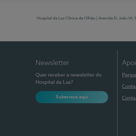
Hospital da Luz Clínica de Olhão
| Avenida D. João VI,
Newsletter
Apoi
Quer receber a newsletter do
Pergu
Hospital da Luz?
Conta
Subscreva aqui
Conta