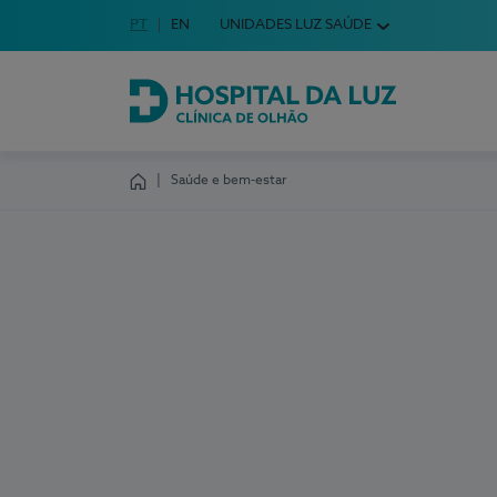
Idioma em Português
PT
English Language
EN
UNIDADES LUZ SAÚDE
Escolha o seu idioma
Hospital da Luz Clínica de Olhão
Saúde e bem-estar
Homepage