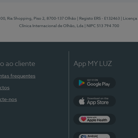
 100, Ria Shopping, Piso 2, 8700-137 Olhão
| Registo ERS - E132463
| Licenç
Clínica Internacional de Olhão, Lda
| NIPC 513 794 700
o ao cliente
App MY LUZ
ntas frequentes
ctos
Google Play
cte-nos
App Store
Apple Health